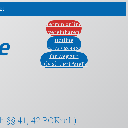
kt
Termin online
vereinbaren
Hotline
02173 / 68 48 80
Ihr Weg zur
TÜV SÜD Prüfstelle
 §§ 41, 42 BOKraft)